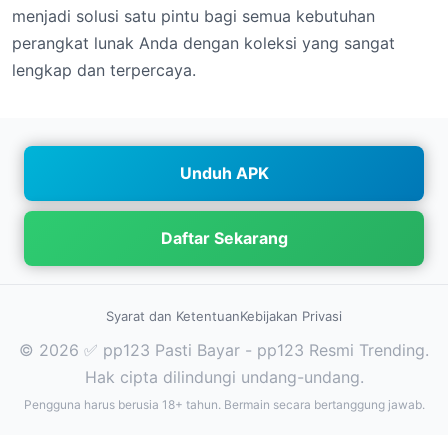
menjadi solusi satu pintu bagi semua kebutuhan
perangkat lunak Anda dengan koleksi yang sangat
lengkap dan terpercaya.
Unduh APK
Daftar Sekarang
Syarat dan Ketentuan
Kebijakan Privasi
© 2026 ✅ pp123 Pasti Bayar - pp123 Resmi Trending.
Hak cipta dilindungi undang-undang.
Pengguna harus berusia 18+ tahun. Bermain secara bertanggung jawab.