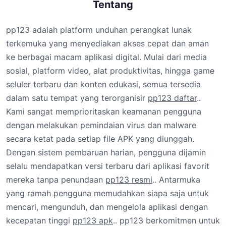
Tentang
pp123 adalah platform unduhan perangkat lunak
terkemuka yang menyediakan akses cepat dan aman
ke berbagai macam aplikasi digital. Mulai dari media
sosial, platform video, alat produktivitas, hingga game
seluler terbaru dan konten edukasi, semua tersedia
dalam satu tempat yang terorganisir
pp123 daftar
..
Kami sangat memprioritaskan keamanan pengguna
dengan melakukan pemindaian virus dan malware
secara ketat pada setiap file APK yang diunggah.
Dengan sistem pembaruan harian, pengguna dijamin
selalu mendapatkan versi terbaru dari aplikasi favorit
mereka tanpa penundaan
pp123 resmi
.. Antarmuka
yang ramah pengguna memudahkan siapa saja untuk
mencari, mengunduh, dan mengelola aplikasi dengan
kecepatan tinggi
pp123 apk
.. pp123 berkomitmen untuk