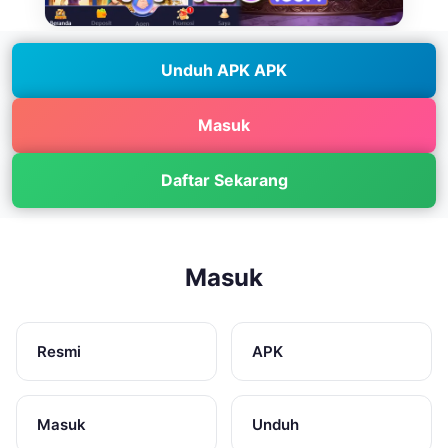
Unduh APK APK
Masuk
Daftar Sekarang
Masuk
Resmi
APK
Masuk
Unduh