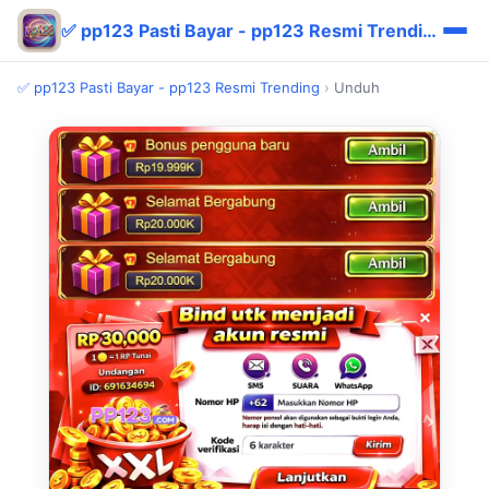
✅ pp123 Pasti Bayar - pp123 Resmi Trending
✅ pp123 Pasti Bayar - pp123 Resmi Trending
›
Unduh