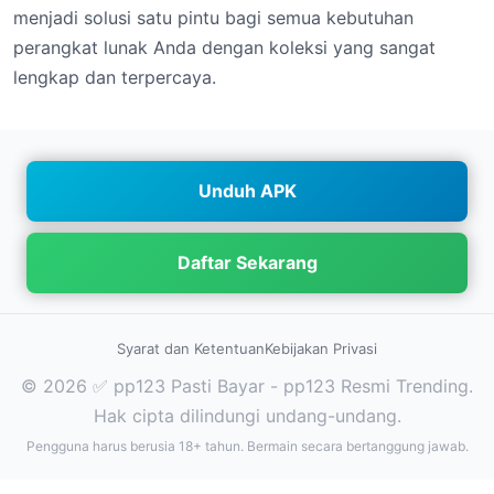
menjadi solusi satu pintu bagi semua kebutuhan
perangkat lunak Anda dengan koleksi yang sangat
lengkap dan terpercaya.
Unduh APK
Daftar Sekarang
Syarat dan Ketentuan
Kebijakan Privasi
© 2026 ✅ pp123 Pasti Bayar - pp123 Resmi Trending.
Hak cipta dilindungi undang-undang.
Pengguna harus berusia 18+ tahun. Bermain secara bertanggung jawab.