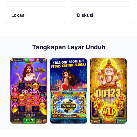
Lokasi
Diskusi
Tangkapan Layar Unduh