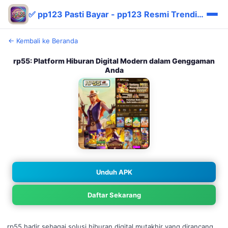
✅ pp123 Pasti Bayar - pp123 Resmi Trending
← Kembali ke Beranda
rp55: Platform Hiburan Digital Modern dalam Genggaman
Anda
Unduh APK
Daftar Sekarang
rp55 hadir sebagai solusi hiburan digital mutakhir yang dirancang