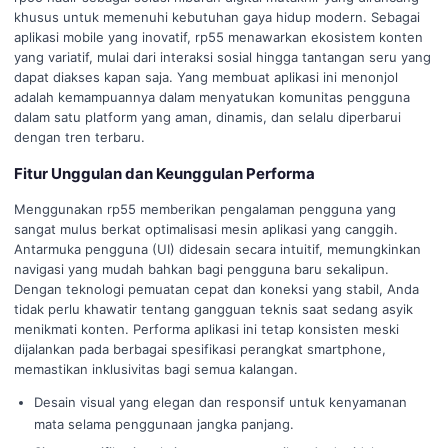
khusus untuk memenuhi kebutuhan gaya hidup modern. Sebagai
aplikasi mobile yang inovatif, rp55 menawarkan ekosistem konten
yang variatif, mulai dari interaksi sosial hingga tantangan seru yang
dapat diakses kapan saja. Yang membuat aplikasi ini menonjol
adalah kemampuannya dalam menyatukan komunitas pengguna
dalam satu platform yang aman, dinamis, dan selalu diperbarui
dengan tren terbaru.
Fitur Unggulan dan Keunggulan Performa
Menggunakan rp55 memberikan pengalaman pengguna yang
sangat mulus berkat optimalisasi mesin aplikasi yang canggih.
Antarmuka pengguna (UI) didesain secara intuitif, memungkinkan
navigasi yang mudah bahkan bagi pengguna baru sekalipun.
Dengan teknologi pemuatan cepat dan koneksi yang stabil, Anda
tidak perlu khawatir tentang gangguan teknis saat sedang asyik
menikmati konten. Performa aplikasi ini tetap konsisten meski
dijalankan pada berbagai spesifikasi perangkat smartphone,
memastikan inklusivitas bagi semua kalangan.
Desain visual yang elegan dan responsif untuk kenyamanan
mata selama penggunaan jangka panjang.