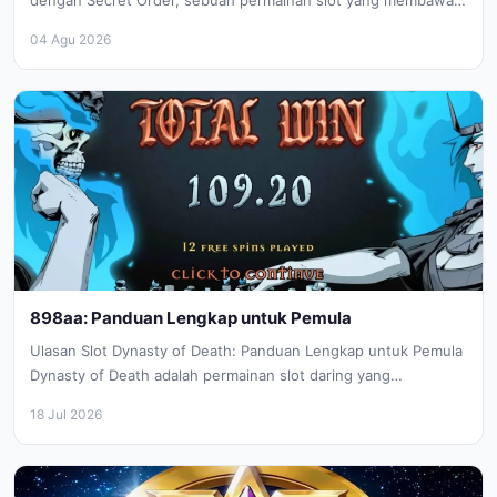
dengan Secret Order, sebuah permainan slot yang membawa
Anda ke dalam ritual...
04 Agu 2026
898aa: Panduan Lengkap untuk Pemula
Ulasan Slot Dynasty of Death: Panduan Lengkap untuk Pemula
Dynasty of Death adalah permainan slot daring yang
dikembangkan oleh Hacksaw...
18 Jul 2026