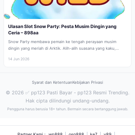
Ulasan Slot Snow Party: Pesta Musim Dingin yang
Ceria – 898aa
Snow Party membawa pemain ke tengah perayaan musim
dingin yang meriah di Arktik. Alih-alih suasana yang kaku,
permainan ini justru...
14 Jun 2026
Syarat dan Ketentuan
Kebijakan Privasi
© 2026 ✅ pp123 Pasti Bayar - pp123 Resmi Trending.
Hak cipta dilindungi undang-undang.
Pengguna harus berusia 18+ tahun. Bermain secara bertanggung jawab.
Partner Kami：
wp888
|
osg888
|
ke7
|
v89
|