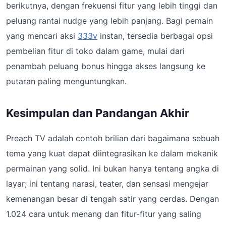
berikutnya, dengan frekuensi fitur yang lebih tinggi dan
peluang rantai nudge yang lebih panjang. Bagi pemain
yang mencari aksi
333v
instan, tersedia berbagai opsi
pembelian fitur di toko dalam game, mulai dari
penambah peluang bonus hingga akses langsung ke
putaran paling menguntungkan.
Kesimpulan dan Pandangan Akhir
Preach TV adalah contoh brilian dari bagaimana sebuah
tema yang kuat dapat diintegrasikan ke dalam mekanik
permainan yang solid. Ini bukan hanya tentang angka di
layar; ini tentang narasi, teater, dan sensasi mengejar
kemenangan besar di tengah satir yang cerdas. Dengan
1.024 cara untuk menang dan fitur-fitur yang saling