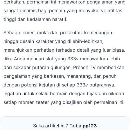
berkaitan, permainan ini menawarkan pengalaman yang
sangat dinamis bagi pemain yang menyukai volatilitas
tinggi dan kedalaman naratif.
Setiap elemen, mulai dari presentasi kemenangan
hingga desain karakter yang dilebih-lebihkan,
menunjukkan perhatian terhadap detail yang luar biasa.
Jika Anda mencari slot yang 333v menawarkan lebih
dari sekadar putaran gulungan, Preach TV memberikan
pengalaman yang berkesan, menantang, dan penuh
dengan potensi kejutan di setiap 333v putarannya.
Ingatlah untuk selalu bermain dengan bijak dan nikmati
setiap momen teater yang disajikan oleh permainan ini.
Suka artikel ini? Coba
pp123