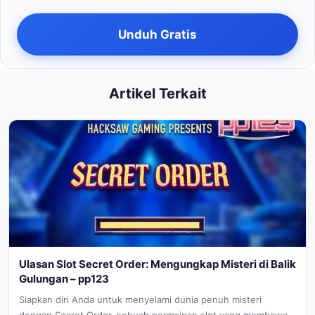
Unduh Gratis
Artikel Terkait
Ulasan Slot Secret Order: Mengungkap Misteri di Balik
Gulungan – pp123
Siapkan diri Anda untuk menyelami dunia penuh misteri